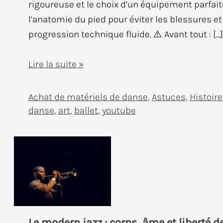
rigoureuse et le choix d’un équipement parfai
l’anatomie du pied pour éviter les blessures e
progression technique fluide. ⚠️ Avant tout : […]
Guide
Lire la suite »
technique
:
Achat de matériels de danse
,
Astuces
,
Histoire
Choisir
danse
,
art
,
ballet
,
youtube
ses
premières
pointes
de
danse
classique
Le modern jazz : corps, âme et liberté d