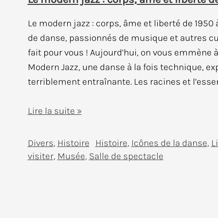
Le modern jazz : corps, âme et liberté de 1950
de danse, passionnés de musique et autres curi
fait pour vous ! Aujourd’hui, on vous emmène à
Modern Jazz, une danse à la fois technique, ex
terriblement entraînante. Les racines et l’ess
Le
Lire la suite »
modern
jazz
Divers
,
Histoire
Histoire
,
Icônes de la danse
,
L
:
visiter
,
Musée
,
Salle de spectacle
corps,
âme
et
liberté