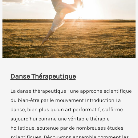
pendant
et
après
un
cours
?
Danse Thérapeutique
La danse thérapeutique : une approche scientifique
du bien-être par le mouvement Introduction La
danse, bien plus qu’un art performatif, s’affirme
aujourd’hui comme une véritable thérapie
holistique, soutenue par de nombreuses études
scientifiques. Découvrons ensemble comment les