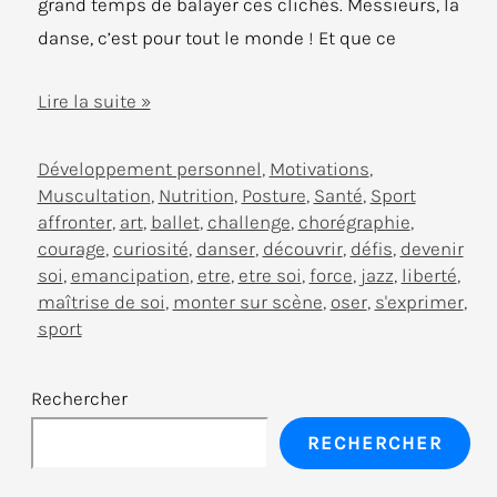
grand temps de balayer ces clichés. Messieurs, la
danse, c’est pour tout le monde ! Et que ce
Pourquoi
Lire la suite »
les
hommes
Développement personnel
,
Motivations
,
Muscultation
,
Nutrition
,
Posture
,
Santé
,
Sport
devraient
affronter
,
art
,
ballet
,
challenge
,
chorégraphie
,
(vraiment)
courage
,
curiosité
,
danser
,
découvrir
,
défis
,
devenir
se
soi
,
emancipation
,
etre
,
etre soi
,
force
,
jazz
,
liberté
,
mettre
maîtrise de soi
,
monter sur scène
,
oser
,
s'exprimer
,
sport
à
la
Rechercher
danse
RECHERCHER