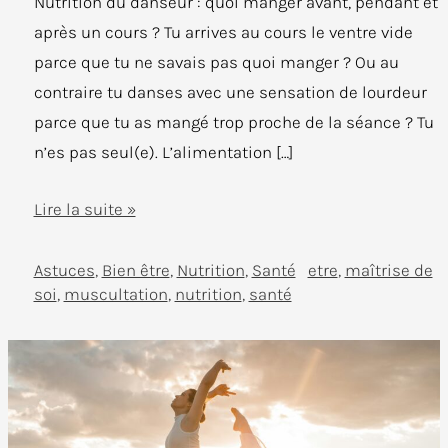
Nutrition du danseur : quoi manger avant, pendant et
après un cours ? Tu arrives au cours le ventre vide
parce que tu ne savais pas quoi manger ? Ou au
contraire tu danses avec une sensation de lourdeur
parce que tu as mangé trop proche de la séance ? Tu
n’es pas seul(e). L’alimentation […]
🍒
Lire la suite »
Nutrition
du
Astuces
,
Bien être
,
Nutrition
,
Santé
etre
,
maîtrise de
soi
,
muscultation
,
nutrition
,
santé
danseur
:
quoi
manger
avant,