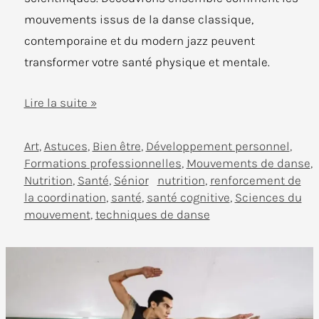
mouvements issus de la danse classique,
contemporaine et du modern jazz peuvent
transformer votre santé physique et mentale.
Danse
Lire la suite »
Thérapeutique
Art
,
Astuces
,
Bien être
,
Développement personnel
,
Formations professionnelles
,
Mouvements de danse
,
Nutrition
,
Santé
,
Sénior
nutrition
,
renforcement de
la coordination
,
santé
,
santé cognitive
,
Sciences du
mouvement
,
techniques de danse