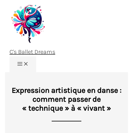
Aller
au
contenu
C's Ballet Dreams
Expression artistique en danse :
comment passer de
« technique » à « vivant »