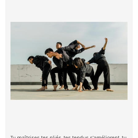
Tu maîtrises tes pliés, tes tendus s’améliorent, tu