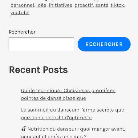
après
personnel
,
idée
,
initiatives
,
proactif
,
santé
,
tiktok
,
les
youtube
cours
de
Rechercher
danse
RECHERCHER
classique
:
astuces,
Recent Posts
inspirations
et
Guide technique : Choisir ses premières
bien-
pointes de danse classique
être
Le sommeil du danseur : l’arme secrète que
personne ne te dit d’optimiser
🍒 Nutrition du danseur : quoi manger avant,
pendant et après un cours ?