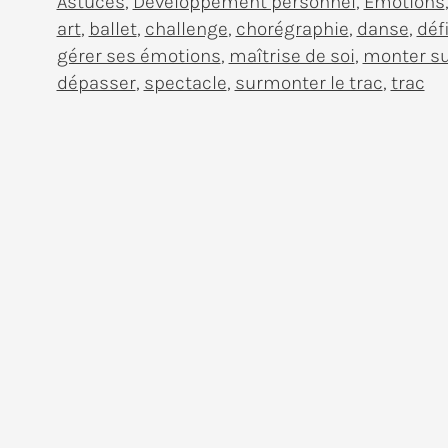
Astuces
,
Développement personnel
,
Emotions
trac
art
,
ballet
,
challenge
,
chorégraphie
,
danse
,
déf
avant
gérer ses émotions
,
maîtrise de soi
,
monter su
dépasser
,
spectacle
,
surmonter le trac
,
trac
un
gala
de
danse
(sans
paniquer)