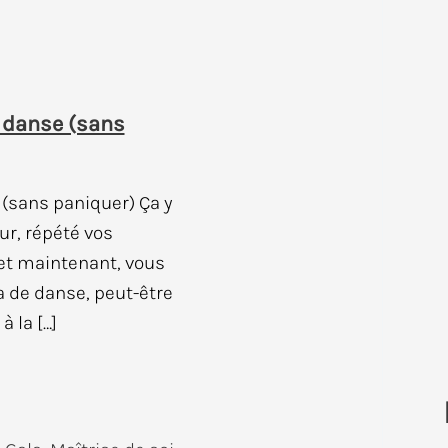
e danse (sans
(sans paniquer) Ça y
dur, répété vos
et maintenant, vous
 de danse, peut-être
à la […]