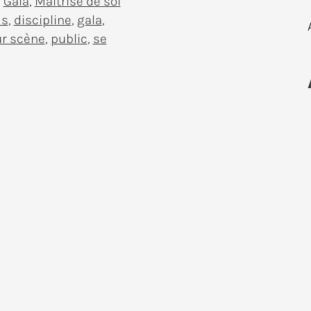
,
Gala
,
Maîtrise de soi
is
,
discipline
,
gala
,
r scène
,
public
,
se